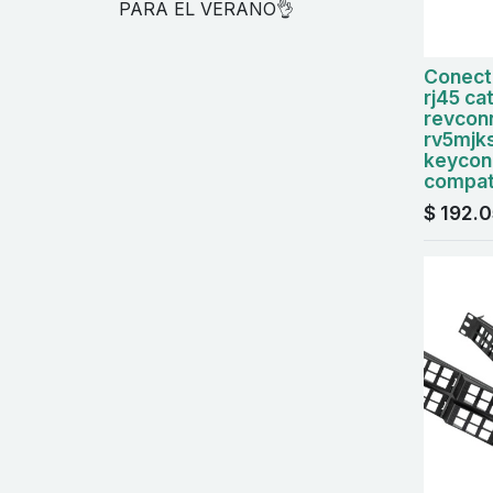
PARA EL VERANO👌
Conect
rj45 ca
revcon
rv5mjks
keycon
compati
$
192.0