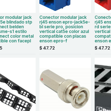
or modular jack
Conector modular jack
Conecto
t5e blindado stp
rj45 enson epro-jack5e-
rj45 en
nect belden
bl serie pro, posicion
rd serie
me-s1 estilo
vertical cat5e color azul
vertical
nect color metal
compatible con placas
compati
ble con facepl
enson epro-f
enson e
5
$
47.72
$
47.72