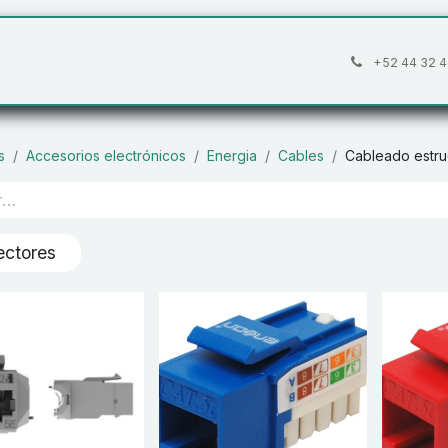
áctanos
Preguntas frecuentes
Cita
+52 44 32 4
s
Accesorios electrónicos
Energia
Cables
Cableado estru
ctores