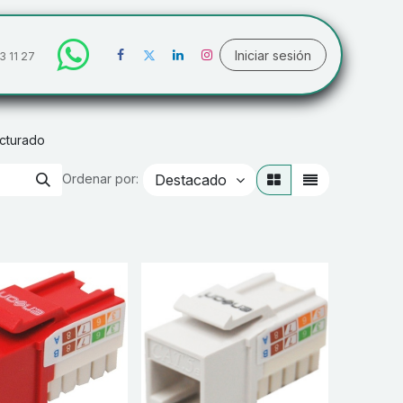
Iniciar sesión
3 11 27
cturado
Destacado
Ordenar por: