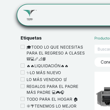
Inicio
Servicios
Cont
Etiquetas
Producto
🎓TODO LO QUE NECESITAS
PARA EL REGRESO A CLASES
🎒💻📏📐📘
Cone
🔥🔥LIQUIDACIÓN🔥🔥
✨LO MÁS NUEVO
LO MÁS VENDIDO 🛒
REGALOS PARA EL PADRE
MÁS PADRE 💻🎮🎧
TODO PARA EL HOGAR 🏠
🌞🌴TENEMOS LO MEJOR