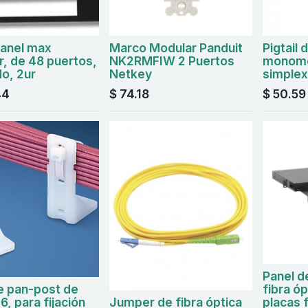
panel max
Marco Modular Panduit
Pigtail 
, de 48 puertos,
NK2RMFIW 2 Puertos
monomo
o, 2ur
Netkey
simplex
44
$
74.18
$
50.59
Panel d
e pan-post de
fibra óp
6, para fijación
Jumper de fibra óptica
placas 