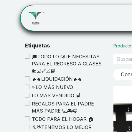
Inicio
Servicios
Cont
Etiquetas
Producto
🎓TODO LO QUE NECESITAS
PARA EL REGRESO A CLASES
🎒💻📏📐📘
Cone
🔥🔥LIQUIDACIÓN🔥🔥
✨LO MÁS NUEVO
LO MÁS VENDIDO 🛒
REGALOS PARA EL PADRE
MÁS PADRE 💻🎮🎧
TODO PARA EL HOGAR 🏠
🌞🌴TENEMOS LO MEJOR