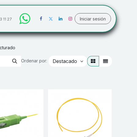
Iniciar sesión
3 11 27
cturado
Destacado
Ordenar por: