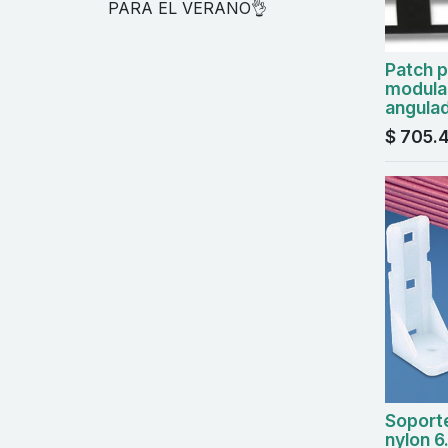
PARA EL VERANO👌
Patch 
modular
angulad
$
705.
Soport
nylon 6.