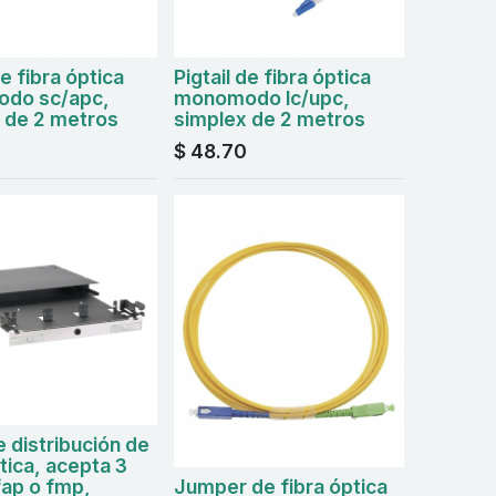
de fibra óptica
Pigtail de fibra óptica
do sc/apc,
monomodo lc/upc,
 de 2 metros
simplex de 2 metros
$
48.70
e distribución de
tica, acepta 3
fap o fmp,
Jumper de fibra óptica