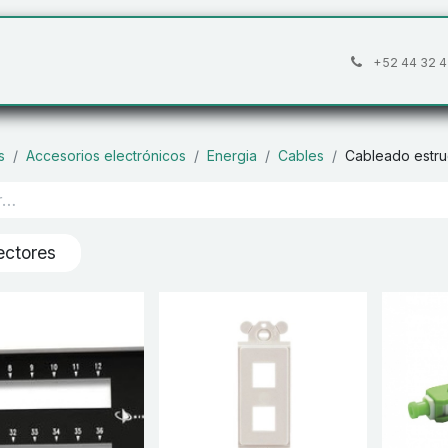
áctanos
Preguntas frecuentes
Cita
+52 44 32 4
s
Accesorios electrónicos
Energia
Cables
Cableado estru
ctores