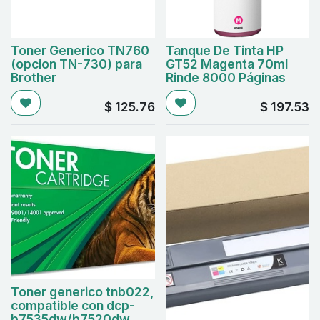
Toner Generico TN760
Tanque De Tinta HP
(opcion TN-730) para
GT52 Magenta 70ml
Brother
Rinde 8000 Páginas
$
125.76
$
197.53
Toner generico tnb022,
compatible con dcp-
b7535dw/b7520dw,