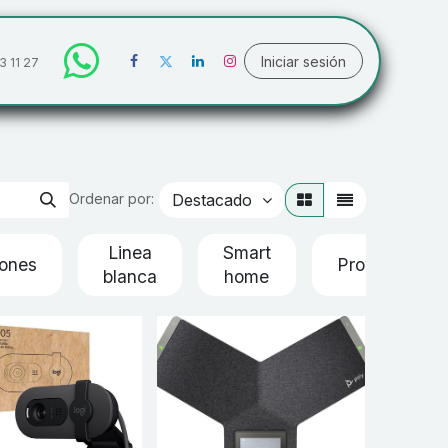
Iniciar sesión
3 11 27
Destacado
Ordenar por:
Linea
Smart
ones
Proyectores
blanca
home