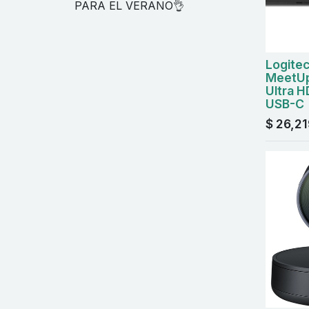
PARA EL VERANO👌
Logite
MeetUp
Ultra H
USB-C
$
26,21