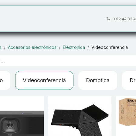
áctanos
Preguntas frecuentes
Cita
+52 44 32 4
s
Accesorios electrónicos
Electronica
Videoconferencia
o
Videoconferencia
Domotica
Dr