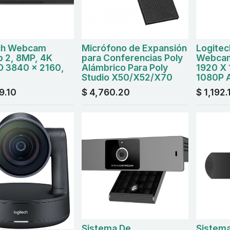
ch Webcam
Micrófono de Expansión
Logitec
 2, 8MP, 4K
para Conferencias Poly
Webcam
D 3840 x 2160,
Alámbrico Para Poly
1920 X
Studio X50/X52/X70
1080P A
9.10
$
4,760.20
$
1,192.
Sistema De
Sistem