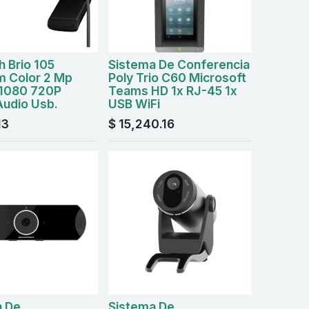
h Brio 105
Sistema De Conferencia
 Color 2 Mp
Poly Trio C60 Microsoft
 1080 720P
Teams HD 1x RJ-45 1x
udio Usb.
USB WiFi
13
$
15,240.16
a De
Sistema De