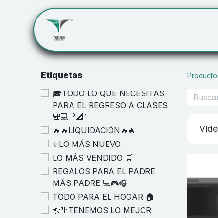
Inicio
Servicios
Cont
Etiquetas
Producto
🎓TODO LO QUE NECESITAS
PARA EL REGRESO A CLASES
🎒💻📏📐📘
Vide
🔥🔥LIQUIDACIÓN🔥🔥
✨LO MÁS NUEVO
LO MÁS VENDIDO 🛒
REGALOS PARA EL PADRE
MÁS PADRE 💻🎮🎧
TODO PARA EL HOGAR 🏠
🌞🌴TENEMOS LO MEJOR