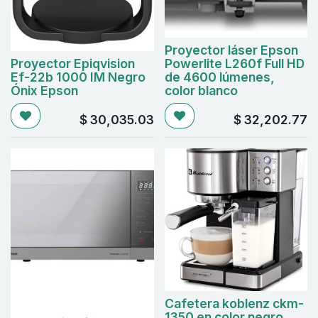
Proyector láser Epson
Proyector Epiqvision
Powerlite L260f Full HD
Ef-22b 1000 IM Negro
de 4600 lúmenes,
Ónix Epson
color blanco
$
30,035.03
$
32,202.77
Cafetera koblenz ckm-
1350 en color negro