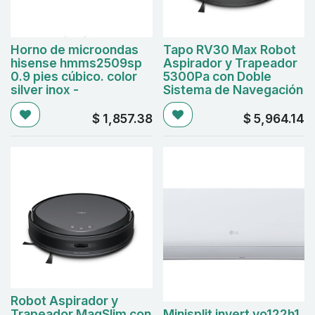
Horno de microondas
Tapo RV30 Max Robot
hisense hmms2509sp
Aspirador y Trapeador
0.9 pies cúbico. color
5300Pa con Doble
silver inox -
Sistema de Navegación
$
1,857.38
$
5,964.14
Robot Aspirador y
Trapeador MagSlim con
Minisplit invert vo122h1