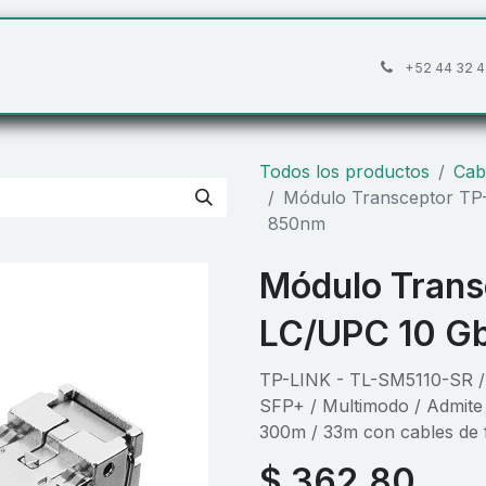
áctanos
Preguntas frecuentes
Cita
+52 44 32 4
Todos los productos
Cab
Módulo Transceptor TP-
850nm
Módulo Trans
LC/UPC 10 Gb
TP-LINK - TL-SM5110-SR /
SFP+ / Multimodo / Admite 
300m / 33m con cables de 
$
362.80