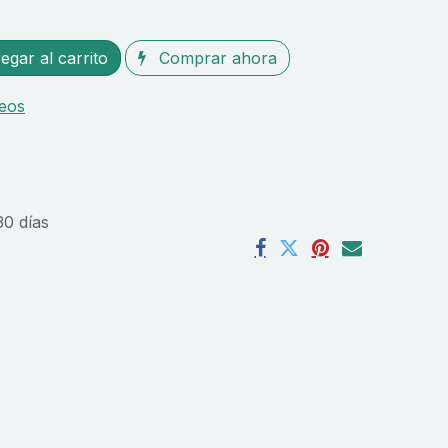
gar al carrito
Comprar ahora
seos
30 días