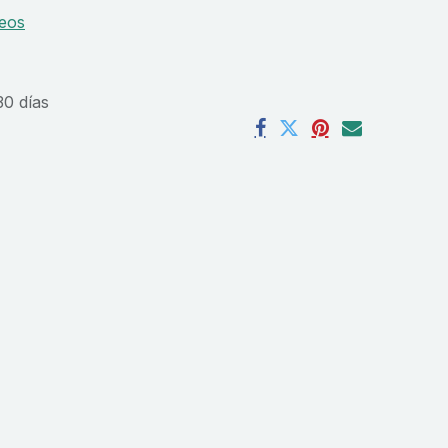
seos
30 días