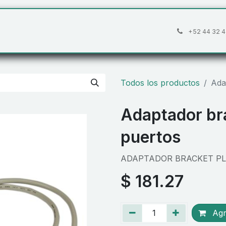
áctanos
Preguntas frecuentes
Cita
+52 44 32 4
Todos los productos
Ada
Adaptador bra
puertos
ADAPTADOR BRACKET PL
$
181.27
Agre