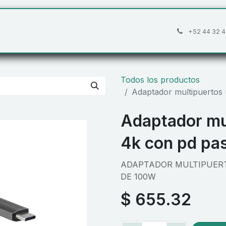
áctanos
Preguntas frecuentes
Cita
+52 44 32 4
Todos los productos
Adaptador multipuertos
Adaptador mu
4k con pd pa
ADAPTADOR MULTIPUERT
DE 100W
$
655.32