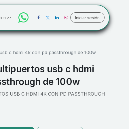
Iniciar sesión
3 11 27
 usb c hdmi 4k con pd passthrough de 100w
ltipuertos usb c hdmi
ssthrough de 100w
OS USB C HDMI 4K CON PD PASSTHROUGH