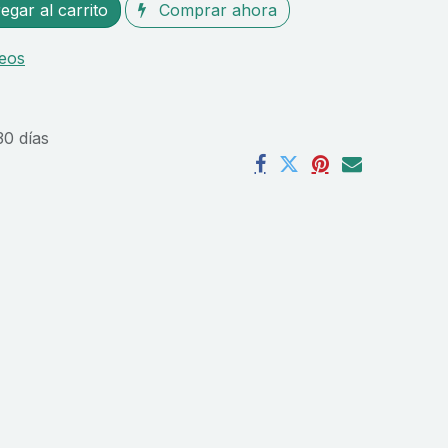
gar al carrito
Comprar ahora
seos
30 días