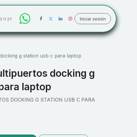
Iniciar sesión
3 11 27
docking g station usb c para laptop
ltipuertos docking g
 para laptop
OS DOCKING G STATION USB C PARA