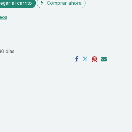
gar al carrito
Comprar ahora
seos
30 días