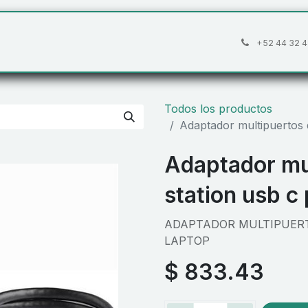
áctanos
Preguntas frecuentes
Cita
+52 44 32 4
Todos los productos
Adaptador multipuertos 
Adaptador mu
station usb c
ADAPTADOR MULTIPUERT
LAPTOP
$
833.43