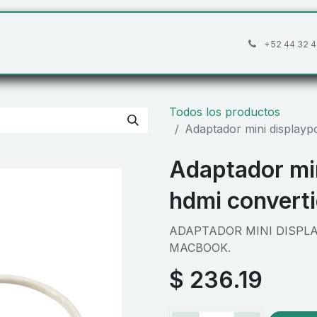
áctanos
Preguntas frecuentes
Cita
+52 44 32 4
Todos los productos
Adaptador mini displayp
Adaptador min
hdmi convert
ADAPTADOR MINI DISPL
MACBOOK.
$
236.19