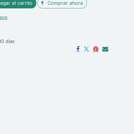
gar al carrito
Comprar ahora
seos
30 días