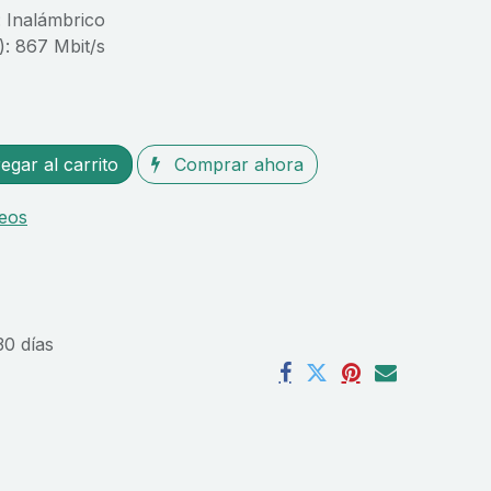
: Inalámbrico
): 867 Mbit/s
gar al carrito
Comprar ahora
seos
30 días