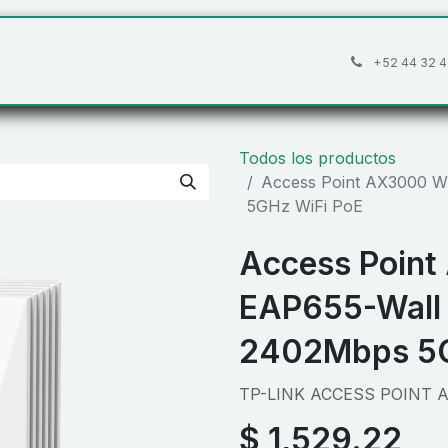
áctanos
Preguntas frecuentes
Cita
+52 44 32 4
Todos los productos
Access Point AX3000 W
5GHz WiFi PoE
Access Point
EAP655-Wall
2402Mbps 5G
TP-LINK ACCESS POINT A
$
1,529.22