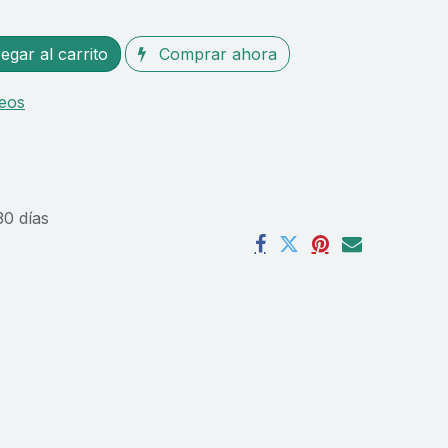
gar al carrito
Comprar ahora
seos
30 días