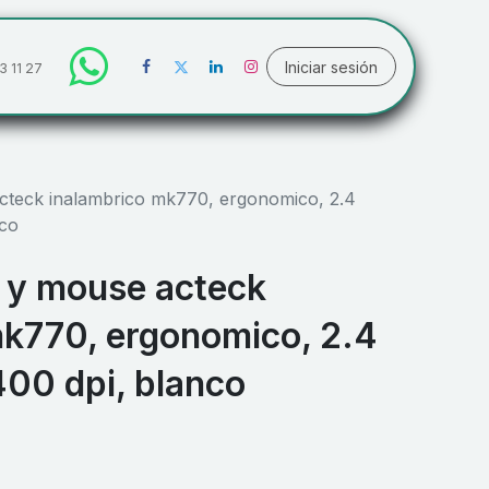
Iniciar sesión
3 11 27
acteck inalambrico mk770, ergonomico, 2.4
nco
o y mouse acteck
mk770, ergonomico, 2.4
00 dpi, blanco