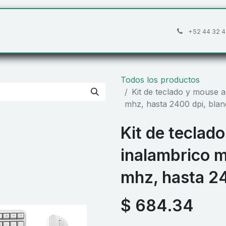
áctanos
Preguntas frecuentes
Cita
+52 44 32 4
Todos los productos
Kit de teclado y mouse 
mhz, hasta 2400 dpi, bla
Kit de teclad
inalambrico 
mhz, hasta 24
$
684.34