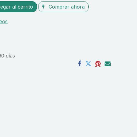
gar al carrito
Comprar ahora
seos
30 días