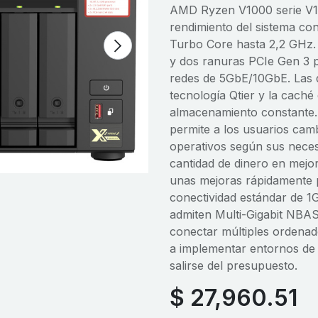
AMD Ryzen V1000 serie V1
rendimiento del sistema co
Turbo Core hasta 2,2 GHz.
y dos ranuras PCIe Gen 3 p
redes de 5GbE/10GbE. Las
tecnología Qtier y la cach
almacenamiento constante.
permite a los usuarios camb
operativos según sus neces
cantidad de dinero en mejor
unas mejoras rápidamente 
conectividad estándar de 
admiten Multi-Gigabit NBAS
conectar múltiples ordenad
a implementar entornos de r
salirse del presupuesto.
$
27,960.51