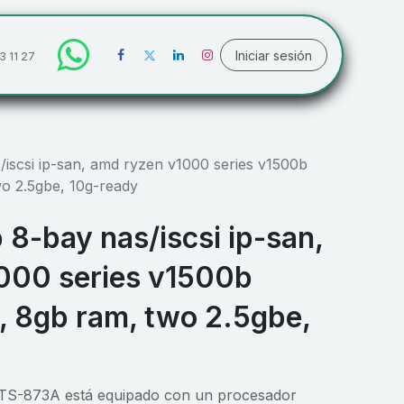
Iniciar sesión
3 11 27
iscsi ip-san, amd ryzen v1000 series v1500b
wo 2.5gbe, 10g-ready
8-bay nas/iscsi ip-san,
000 series v1500b
, 8gb ram, two 2.5gbe,
S-873A está equipado con un procesador