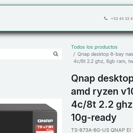
áctanos
Preguntas frecuentes
Cita
+52 44 32 4
Todos los productos
Qnap desktop 8-bay nas/
4c/8t 2.2 ghz, 8gb ram, t
Qnap desktop 
amd ryzen v1
4c/8t 2.2 ghz
10g-ready
TS-873A-8G-US QNAP El T