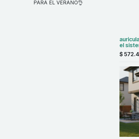
PARA EL VERANO👌
auricul
el sist
$
572.