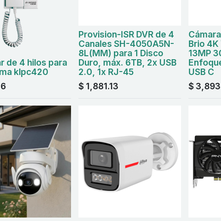
Provision-ISR DVR de 4
Cámara
Canales SH-4050A5N-
Brio 4K
8L(MM) para 1 Disco
13MP 3
ar de 4 hilos para
Duro, máx. 6TB, 2x USB
Enfoqu
ema klpc420
2.0, 1x RJ-45
USB C
46
$
1,881.13
$
3,893