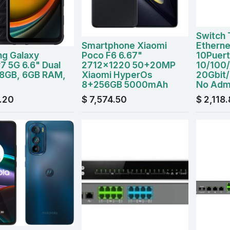
Switch 
Smartphone Xiaomi
Ethern
g Galaxy
Poco F6 6.67"
10Puer
7 5G 6.6" Dual
2712x1220 50+20MP
10/100
28GB, 6GB RAM,
Xiaomi HyperOs
20Gbit/
8+256GB 5000mAh
No Admi
.20
$
7,574.50
$
2,118