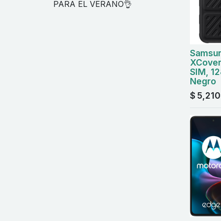
PARA EL VERANO👌
Samsun
XCover
SIM, 1
Negro
$
5,210