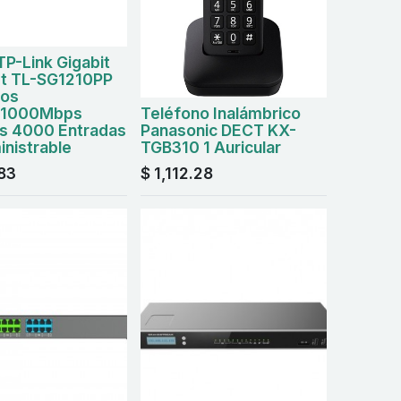
TP-Link Gigabit
et TL-SG1210PP
tos
/1000Mbps
Teléfono Inalámbrico
s 4000 Entradas
Panasonic DECT KX-
nistrable
TGB310 1 Auricular
.83
$
1,112.28