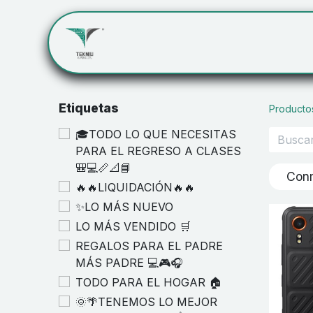
Inicio
Servicios
Cont
Etiquetas
Producto
🎓TODO LO QUE NECESITAS
PARA EL REGRESO A CLASES
🎒💻📏📐📘
Con
🔥🔥LIQUIDACIÓN🔥🔥
✨LO MÁS NUEVO
LO MÁS VENDIDO 🛒
REGALOS PARA EL PADRE
MÁS PADRE 💻🎮🎧
TODO PARA EL HOGAR 🏠
🌞🌴TENEMOS LO MEJOR