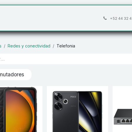
áctanos
Preguntas frecuentes
Cita
+52 44 32 4
s
Redes y conectividad
Telefonia
mutadores