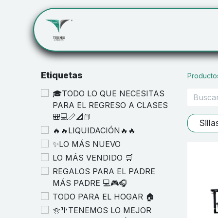
Inicio
Servicios
Cont
Etiquetas
Producto
🎓TODO LO QUE NECESITAS
PARA EL REGRESO A CLASES
🎒💻📏📐📘
Sill
🔥🔥LIQUIDACIÓN🔥🔥
✨LO MÁS NUEVO
LO MÁS VENDIDO 🛒
REGALOS PARA EL PADRE
MÁS PADRE 💻🎮🎧
TODO PARA EL HOGAR 🏠
🌞🌴TENEMOS LO MEJOR