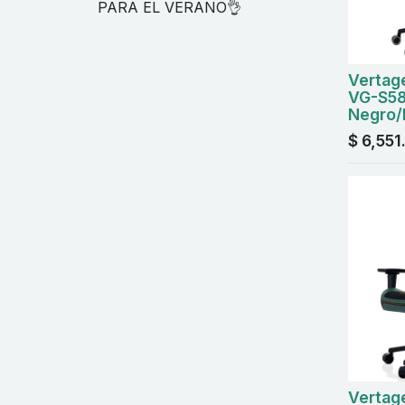
PARA EL VERANO👌
Vertage
VG-S58
Negro/
$
6,551
Vertage