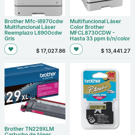
Brother Mfc-l8970cdw
Multifuncional Láser
Multifuncional Láser
Color Brother
Reemplazo L8900cdw
MFCL8730CDW -
Gris
Hasta 33 ppm b/n/color
$
17,027.86
$
13,441.27
Brother TN229XLM
Cartucho de tóner