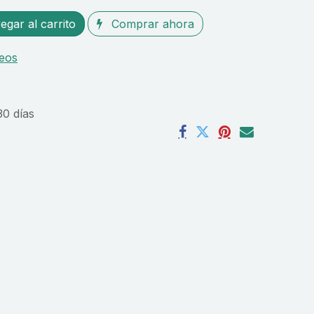
gar al carrito
Comprar ahora
seos
30 días