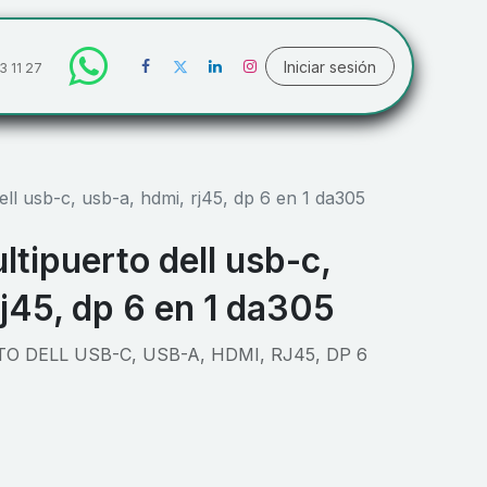
Iniciar sesión
3 11 27
ll usb-c, usb-a, hdmi, rj45, dp 6 en 1 da305
tipuerto dell usb-c,
rj45, dp 6 en 1 da305
 DELL USB-C, USB-A, HDMI, RJ45, DP 6