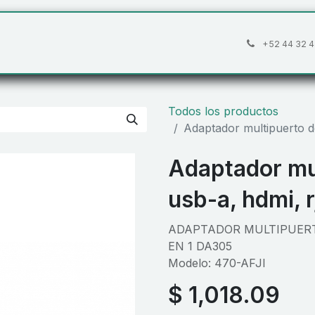
áctanos
Preguntas frecuentes
Cita
+52 44 32 4
Todos los productos
Adaptador multipuerto de
Adaptador mul
usb-a, hdmi, 
ADAPTADOR MULTIPUERTO
EN 1 DA305
Modelo: 470-AFJI
$
1,018.09