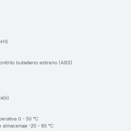
RoHS
lonitrilo butadieno estireno (ABS)
za(s)
erativa 0 - 50 °C
e almacenaje -20 - 85 °C