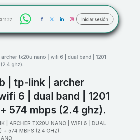
Iniciar sesión
3 11 27
 archer tx20u nano | wifi 6 | dual band | 1201
(2.4 ghz).
 | tp-link | archer
ifi 6 | dual band | 1201
 + 574 mbps (2.4 ghz).
K | ARCHER TX20U NANO | WIFI 6 | DUAL
) + 574 MBPS (2.4 GHZ).
NANO