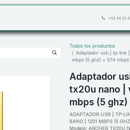
áctanos
Preguntas frecuentes
Cita
+52 44 32 4
Todos los productos
Adaptador usb | tp-link |
mbps (5 ghz) + 574 mbps 
Adaptador usb
tx20u nano | w
mbps (5 ghz)
ADAPTADOR USB | TP-LIN
BAND | 1201 MBPS (5 GHZ
Modelo: ARCHER TX20U 