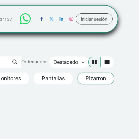
Iniciar sesión
3 11 27
Destacado
Ordenar por:
onitores
Pantallas
Pizarron
Tele