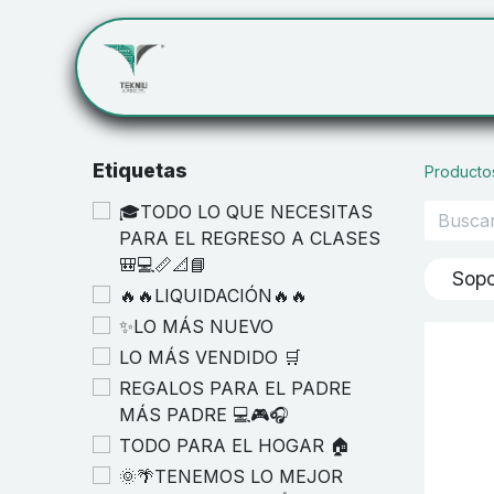
Inicio
Servicios
Cont
Etiquetas
Producto
🎓TODO LO QUE NECESITAS
PARA EL REGRESO A CLASES
🎒💻📏📐📘
Sopo
🔥🔥LIQUIDACIÓN🔥🔥
✨LO MÁS NUEVO
LO MÁS VENDIDO 🛒
REGALOS PARA EL PADRE
MÁS PADRE 💻🎮🎧
TODO PARA EL HOGAR 🏠
🌞🌴TENEMOS LO MEJOR