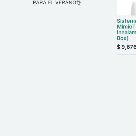
PARA EL VERANO👌
Sistema
MimioT
Innala
Box)
$
9,676