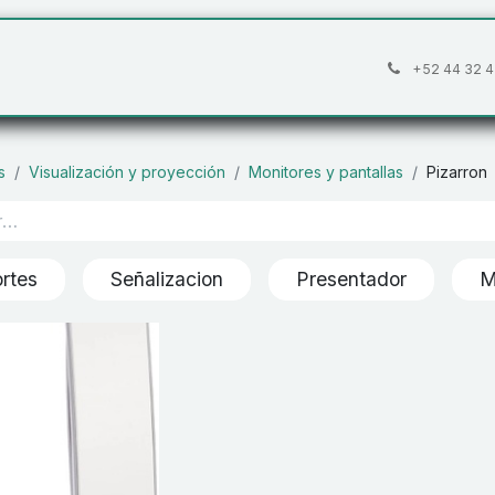
áctanos
Preguntas frecuentes
Cita
+52 44 32 4
s
Visualización y proyección
Monitores y pantallas
Pizarron
rtes
Señalizacion
Presentador
M