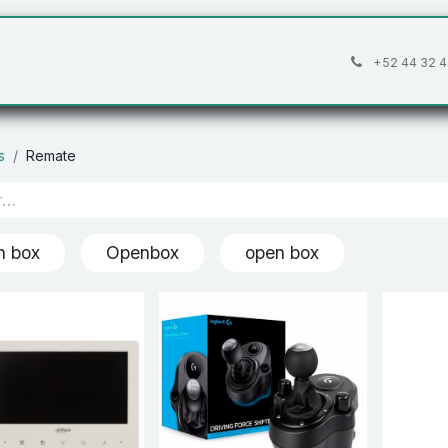
áctanos
Preguntas frecuentes
Cita
+52 44 32 4
s
Remate
n box
Openbox
open box