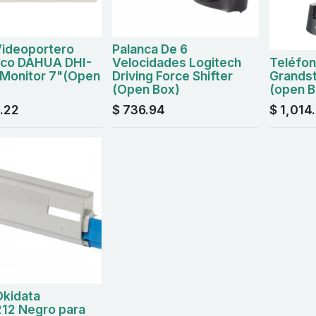
Videoportero
Palanca De 6
ico DAHUA DHI-
Velocidades Logitech
Teléfon
Monitor 7"(Open
Driving Force Shifter
Grands
(Open Box)
(open B
.22
$
736.94
$
1,014
Okidata
12 Negro para