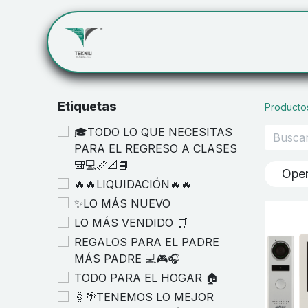
Inicio
Servicios
Cont
Etiquetas
Producto
🎓TODO LO QUE NECESITAS
PARA EL REGRESO A CLASES
🎒💻📏📐📘
Ope
🔥🔥LIQUIDACIÓN🔥🔥
✨LO MÁS NUEVO
LO MÁS VENDIDO 🛒
REGALOS PARA EL PADRE
MÁS PADRE 💻🎮🎧
TODO PARA EL HOGAR 🏠
🌞🌴TENEMOS LO MEJOR