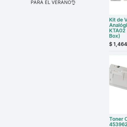
PARA EL VERANO👌
Kit de 
Analóg
KTA02 
Box)
$
1,464
Toner 
453962