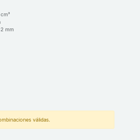
 cm³
m
342 mm
ombinaciones válidas.